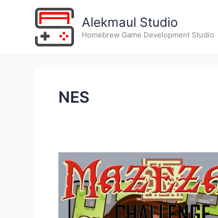
Aller
au
Alekmaul Studio
contenu
Homebrew Game Development Studio
NES