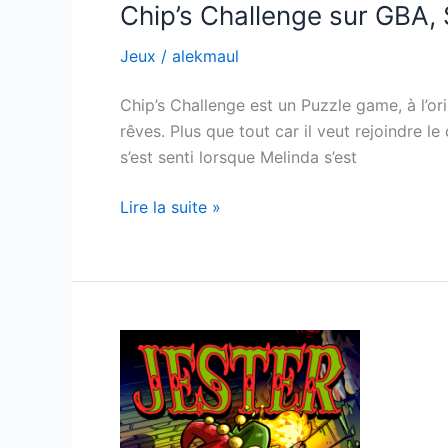
Chip’s Challenge sur GBA
Jeux
/
alekmaul
Chip’s Challenge est un Puzzle game, à l’ori
rêves. Plus que tout car il veut rejoindre 
s’est senti lorsque Melinda s’est
Chip’s
Lire la suite »
Challenge
sur
GBA,
SNES
et
MD