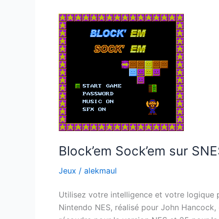
SNES
Block’em Sock’em sur SN
Jeux
/
alekmaul
Utilisez votre intelligence et votre logiqu
Nintendo NES, réalisé pour John Hancock, 