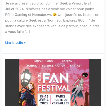
Je serai présent au Broc’ Summer Geek à Vineuil, le 21
Juillet 2024 !N’hésitez pas à venir me voir et pour parler
Rétro Gaming et Homebrews
Une journée où la passion
pour la culture Geek est à l’honneur. Explorez 800 m² de
stands avec des exposants venus de partout, chacun prêt
à vous faire […]
Broc’
Lire la suite »
Summer
Geek