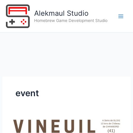
Aller
au
Alekmaul Studio
contenu
Main
Homebrew Game Development Studio
Men
event