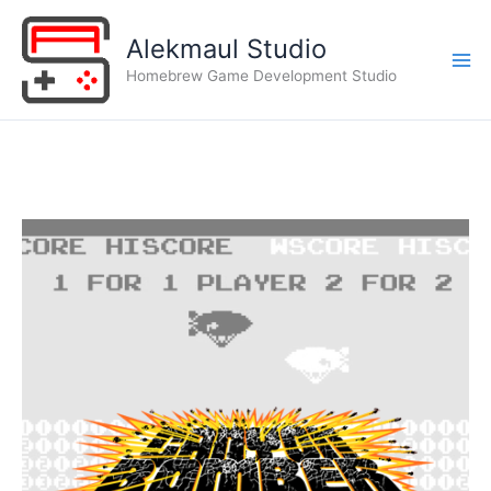
Aller
au
Alekmaul Studio
contenu
Mai
Homebrew Game Development Studio
Me