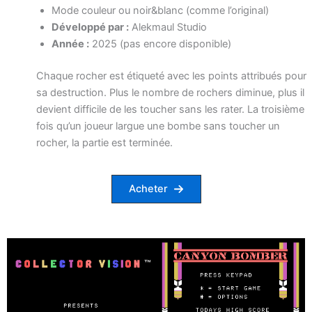
Mode couleur ou noir&blanc (comme l’original)
Développé par :
Alekmaul Studio
Année :
2025 (pas encore disponible)
Chaque rocher est étiqueté avec les points attribués pour
sa destruction. Plus le nombre de rochers diminue, plus il
devient difficile de les toucher sans les rater. La troisième
fois qu’un joueur largue une bombe sans toucher un
rocher, la partie est terminée.
Acheter